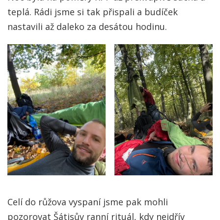
teplá. Rádi jsme si tak přispali a budíček
nastavili až daleko za desátou hodinu.
Celí do růžova vyspaní jsme pak mohli
pozorovat Šátisův ranní rituál, kdy nejdřív