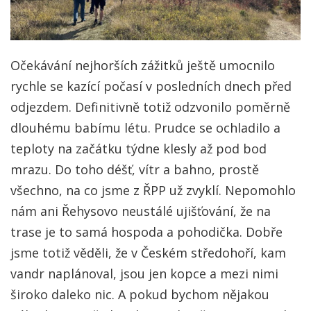
Očekávání nejhorších zážitků ještě umocnilo
rychle se kazící počasí v posledních dnech před
odjezdem. Definitivně totiž odzvonilo poměrně
dlouhému babímu létu. Prudce se ochladilo a
teploty na začátku týdne klesly až pod bod
mrazu. Do toho déšť, vítr a bahno, prostě
všechno, na co jsme z ŘPP už zvyklí. Nepomohlo
nám ani Řehysovo neustálé ujišťování, že na
trase je to samá hospoda a pohodička. Dobře
jsme totiž věděli, že v Českém středohoří, kam
vandr naplánoval, jsou jen kopce a mezi nimi
široko daleko nic. A pokud bychom nějakou