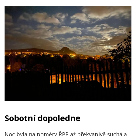
Sobotní dopoledne
Noc byla na poměry ŘPP až překvapivě suchá a