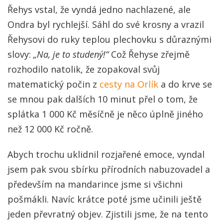
Řehys vstal, že vyndá jedno nachlazené, ale
Ondra byl rychlejší. Sáhl do své krosny a vrazil
Řehysovi do ruky teplou plechovku s důraznými
slovy:
„Na, je to studený!“
Což Řehyse zřejmě
rozhodilo natolik, že zopakoval svůj
matematický počin z
cesty na Orlík
a do krve se
se mnou pak dalších 10 minut přel o tom, že
splátka 1 000 Kč měsíčně je něco úplně jiného
než 12 000 Kč ročně.
Abych trochu uklidnil rozjařené emoce, vyndal
jsem pak svou sbírku přírodních nabuzovadel a
především na mandarince jsme si všichni
pošmákli. Navíc krátce poté jsme učinili ještě
jeden převratný objev. Zjistili jsme, že na tento