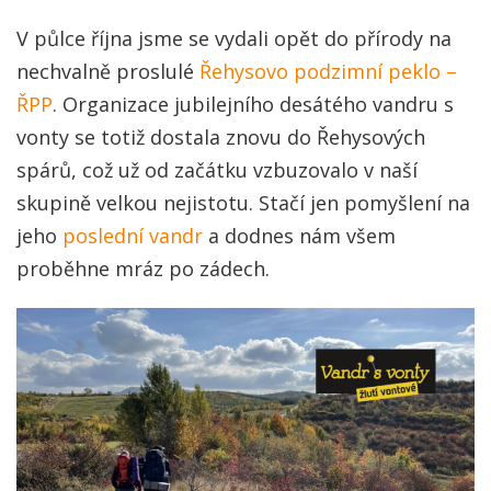
V půlce října jsme se vydali opět do přírody na
nechvalně proslulé
Řehysovo podzimní peklo –
ŘPP
. Organizace jubilejního desátého vandru s
vonty se totiž dostala znovu do Řehysových
spárů, což už od začátku vzbuzovalo v naší
skupině velkou nejistotu. Stačí jen pomyšlení na
jeho
poslední vandr
a dodnes nám všem
proběhne mráz po zádech.