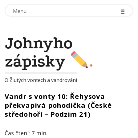
-
-
-
-
-
-
Menu
Menu
Johnyho
zápisky
.
O Žlutých vontech a vandrování
Vandr s vonty 10: Řehysova
překvapivá pohodička (České
středohoří – Podzim 21)
Čas čtení:
7
min.