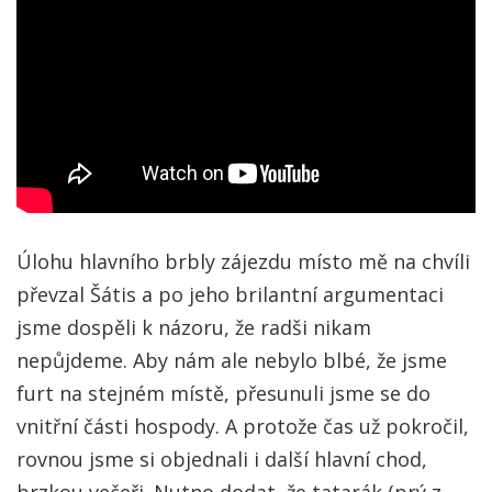
Úlohu hlavního brbly zájezdu místo mě na chvíli
převzal Šátis a po jeho brilantní argumentaci
jsme dospěli k názoru, že radši nikam
nepůjdeme. Aby nám ale nebylo blbé, že jsme
furt na stejném místě, přesunuli jsme se do
vnitřní části hospody. A protože čas už pokročil,
rovnou jsme si objednali i další hlavní chod,
brzkou večeři. Nutno dodat, že tatarák (prý z