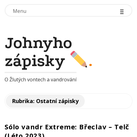
-
-
-
-
-
-
Menu
Menu
Johnyho
zápisky
.
O Žlutých vontech a vandrování
Rubrika:
Ostatní zápisky
Sólo vandr Extreme: Břeclav – Telč
(Léto 2023)