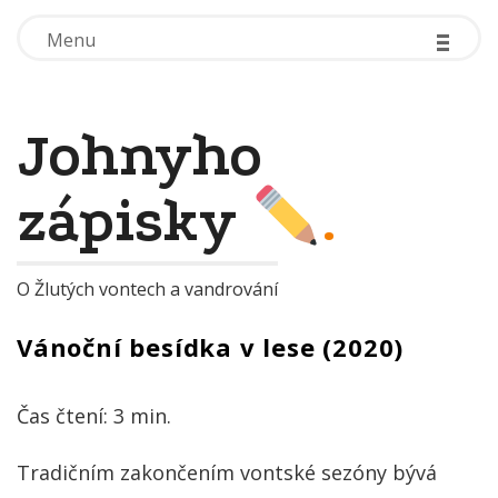
-
-
-
-
-
-
Menu
Menu
Johnyho
zápisky
.
O Žlutých vontech a vandrování
Vánoční besídka v lese (2020)
Čas čtení:
3
min.
Tradičním zakončením vontské sezóny bývá