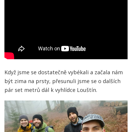
Když jsme se dostatečně vybékali a začala nám
být zima na prsty, přesunuli jsme se o dalších
pár set metrů dál k vyhlídce Louštín.