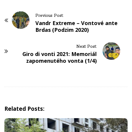
P
Previous Post:
o
Vandr Extreme – Vontové ante
Brdas (Podzim 2020)
s
t
N
Next Post:
Giro di vonti 2021: Memoriál
a
zapomenutého vonta (1/4)
v
i
g
a
t
i
Related Posts:
o
n