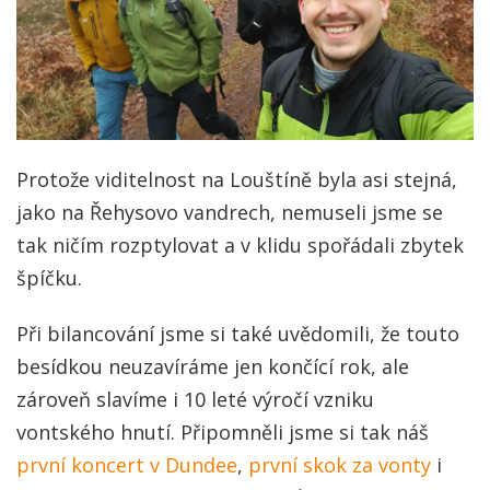
Protože viditelnost na Louštíně byla asi stejná,
jako na Řehysovo vandrech, nemuseli jsme se
tak ničím rozptylovat a v klidu spořádali zbytek
špíčku.
Při bilancování jsme si také uvědomili, že touto
besídkou neuzavíráme jen končící rok, ale
zároveň slavíme i 10 leté výročí vzniku
vontského hnutí. Připomněli jsme si tak náš
první koncert v Dundee
,
první skok za vonty
i