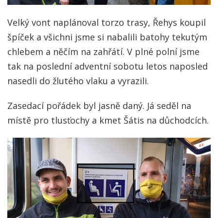
Velký vont naplánoval torzo trasy, Řehys koupil
špíček a všichni jsme si nabalili batohy tekutým
chlebem a něčím na zahřátí. V plné polní jsme
tak na poslední adventní sobotu letos naposled
nasedli do žlutého vlaku a vyrazili.
Zasedací pořádek byl jasně daný. Já seděl na
místě pro tlusťochy a kmet Šátis na důchodcích.