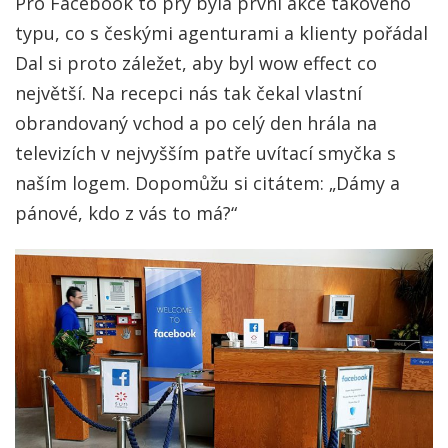
Pro Facebook to prý byla první akce takového
typu, co s českými agenturami a klienty pořádal
Dal si proto záležet, aby byl wow effect co
největší. Na recepci nás tak čekal vlastní
obrandovaný vchod a po celý den hrála na
televizích v nejvyšším patře uvítací smyčka s
naším logem. Dopomůžu si citátem: „Dámy a
pánové, kdo z vás to má?“