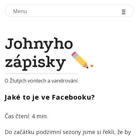
-
-
-
-
-
-
Menu
Menu
Johnyho
zápisky
.
O Žlutých vontech a vandrování
Jaké to je ve Facebooku?
Čas čtení:
4
min.
Do začátku podzimní sezony jsme si řekli, že by