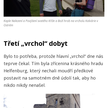
Kaple Nalezení a Povýšení svatého Kříže a Boží hrob na vrcholu Kalvárie v
Ostrém
Třetí „vrchol“ dobyt
Bylo to potřeba, protože hlavní „vrchol“ dne nás
teprve čekal. Tím byla zřícenina krásného hradu
Helfenburg, který nechali moudří předkové
postavit na samotném dně údolí tak, aby ho
nikdo nikdy nenašel.