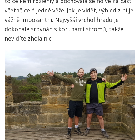
to celkem rozlehlý a dochovala se ho velká část
včetně celé jedné věže. Jak je vidět, výhled z ní je
vážně impozantní. Nejvyšší vrchol hradu je
dokonale srovnán s korunami stromů, takže
nevidíte zhola nic.