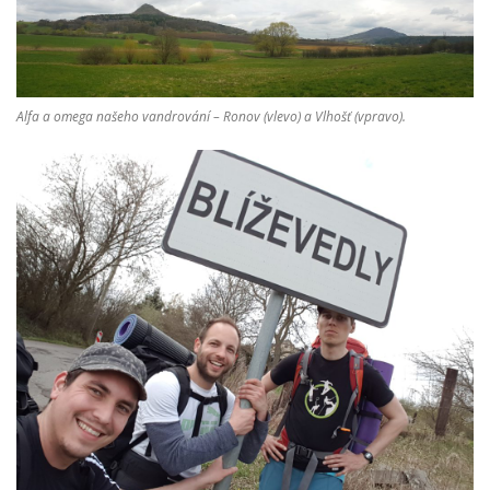
Alfa a omega našeho vandrování – Ronov (vlevo) a Vlhošť (vpravo).