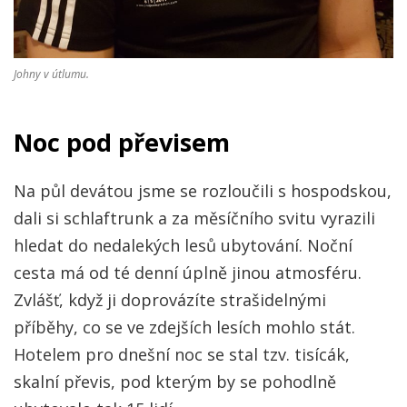
Johny v útlumu.
Noc pod převisem
Na půl devátou jsme se rozloučili s hospodskou,
dali si schlaftrunk a za měsíčního svitu vyrazili
hledat do nedalekých lesů ubytování. Noční
cesta má od té denní úplně jinou atmosféru.
Zvlášť, když ji doprovázíte strašidelnými
příběhy, co se ve zdejších lesích mohlo stát.
Hotelem pro dnešní noc se stal tzv. tisícák,
skalní převis, pod kterým by se pohodlně