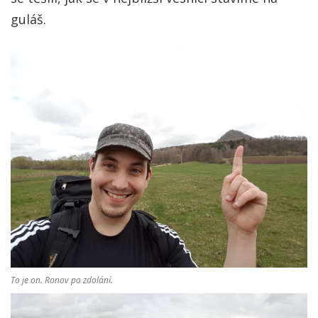
guláš.
To je on. Ronov po zdolání.