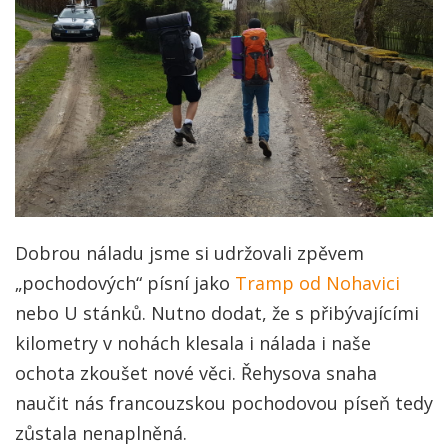
Dobrou náladu jsme si udržovali zpěvem
„pochodových“ písní jako
Tramp od Nohavici
nebo U stánků. Nutno dodat, že s přibývajícími
kilometry v nohách klesala i nálada i naše
ochota zkoušet nové věci. Řehysova snaha
naučit nás francouzskou pochodovou píseň tedy
zůstala nenaplněná.