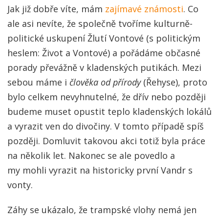
Jak již dobře víte, mám
zajímavé známosti
. Co
ale asi nevíte, že společně tvoříme kulturně-
politické uskupení Žlutí Vontové (s politickým
heslem: Život a Vontové) a pořádáme občasné
porady převážně v kladenských putikách. Mezi
sebou máme i
člověka od přírody
(Řehyse), proto
bylo celkem nevyhnutelné, že dřív nebo později
budeme muset opustit teplo kladenských lokálů
a vyrazit ven do divočiny. V tomto případě spíš
později. Domluvit takovou akci totiž byla práce
na několik let. Nakonec se ale povedlo a
my mohli vyrazit na historicky první Vandr s
vonty.
Záhy se ukázalo, že trampské vlohy nemá jen