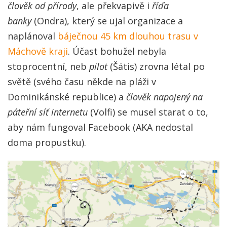
člověk od přírody
, ale překvapivě i
říďa
banky
(Ondra), který se ujal organizace a
naplánoval
báječnou 45 km dlouhou trasu v
Máchově kraji
. Účast bohužel nebyla
stoprocentní, neb
pilot
(Šátis) zrovna létal po
světě (svého času někde na pláži v
Dominikánské republice) a
člověk napojený na
páteřní síť internetu
(Volfi) se musel starat o to,
aby nám fungoval Facebook (AKA nedostal
doma propustku).