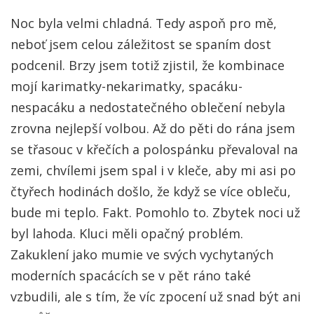
Noc byla velmi chladná. Tedy aspoň pro mě,
neboť jsem celou záležitost se spaním dost
podcenil. Brzy jsem totiž zjistil, že kombinace
mojí karimatky-nekarimatky, spacáku-
nespacáku a nedostatečného oblečení nebyla
zrovna nejlepší volbou. Až do pěti do rána jsem
se třasouc v křečích a polospánku převaloval na
zemi, chvílemi jsem spal i v kleče, aby mi asi po
čtyřech hodinách došlo, že když se více obleču,
bude mi teplo. Fakt. Pomohlo to. Zbytek noci už
byl lahoda. Kluci měli opačný problém.
Zakuklení jako mumie ve svých vychytaných
moderních spacácích se v pět ráno také
vzbudili, ale s tím, že víc zpocení už snad být ani