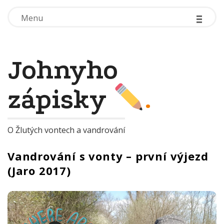
-
-
-
-
-
-
Menu
Menu
Johnyho
zápisky
.
O Žlutých vontech a vandrování
Vandrování s vonty – první výjezd
(Jaro 2017)