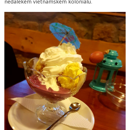
nedalekém vietnamském koloniálu.