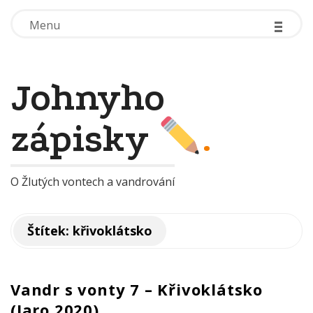
-
-
-
-
-
-
Menu
Menu
Johnyho
zápisky
.
O Žlutých vontech a vandrování
Štítek:
křivoklátsko
Vandr s vonty 7 – Křivoklátsko
(Jaro 2020)