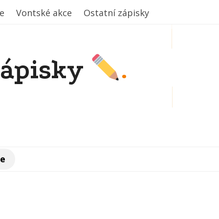
e
e
Vontské akce
Vontské akce
Ostatní zápisky
Ostatní zápisky
zápisky
.
če