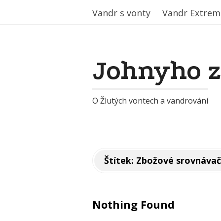
Vandr s vonty
Vandr s vonty
Vandr Extrem
Vandr Extrem
Johnyho 
O Žlutých vontech a vandrování
Štítek:
Zbožové srovnáva
Nothing Found