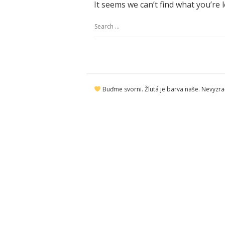
It seems we can’t find what you’re 
S
e
a
r
S
c
Buďme svorni. Žlutá je barva naše. Nevyzraď
i
h
t
f
e
o
F
r
o
:
o
t
e
r