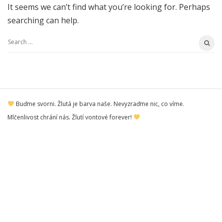
It seems we can’t find what you’re looking for. Perhaps
searching can help.
S
e
a
r
S
c
Buďme svorni. Žlutá je barva naše. Nevyzraďme nic, co víme.
i
h
Mlčenlivost chrání nás. Žlutí vontové forever!
t
f
e
o
F
r
o
:
o
t
e
r