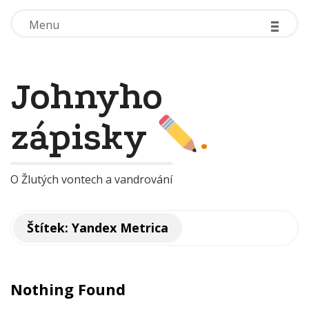
-
-
-
-
-
-
Menu
Menu
Johnyho
zápisky
.
O Žlutých vontech a vandrování
Štítek:
Yandex Metrica
Nothing Found