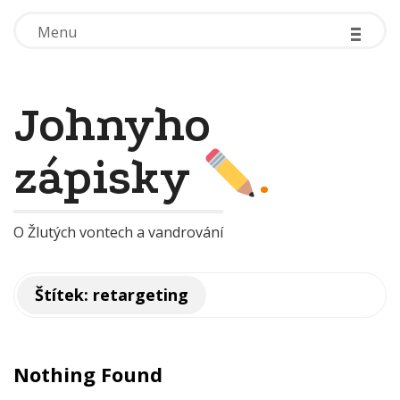
-
-
-
-
-
-
Menu
Menu
Johnyho
zápisky
.
O Žlutých vontech a vandrování
Štítek:
retargeting
Nothing Found