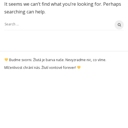
It seems we can’t find what you’re looking for. Perhaps
searching can help.
S
e
a
r
S
c
Buďme svorni. Žlutá je barva naše. Nevyzraďme nic, co víme.
i
h
Mlčenlivost chrání nás. Žlutí vontové forever!
t
f
e
o
F
r
o
:
o
t
e
r