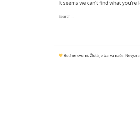
It seems we can’t find what you’re 
S
e
a
r
S
c
Buďme svorni. Žlutá je barva naše. Nevyzraď
i
h
t
f
e
o
F
r
o
:
o
t
e
r