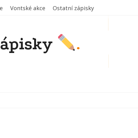
e
e
Vontské akce
Vontské akce
Ostatní zápisky
Ostatní zápisky
zápisky
.