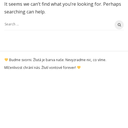
It seems we can’t find what you’re looking for. Perhaps
searching can help.
S
e
a
r
S
c
Buďme svorni. Žlutá je barva naše. Nevyzraďme nic, co víme.
i
h
Mlčenlivost chrání nás. Žlutí vontové forever!
t
f
e
o
F
r
o
:
o
t
e
r