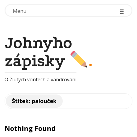
-
-
-
-
-
-
Menu
Menu
Johnyho
zápisky
.
O Žlutých vontech a vandrování
Štítek:
palouček
Nothing Found