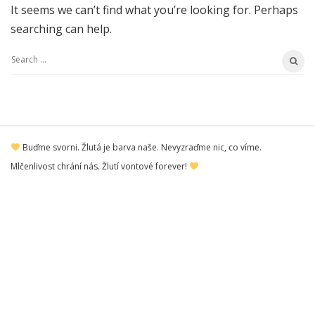
It seems we can’t find what you’re looking for. Perhaps
searching can help.
S
e
a
r
S
c
Buďme svorni. Žlutá je barva naše. Nevyzraďme nic, co víme.
i
h
Mlčenlivost chrání nás. Žlutí vontové forever!
t
f
e
o
F
r
o
:
o
t
e
r