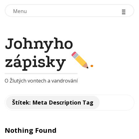
-
-
-
-
-
-
Menu
Menu
Johnyho
zápisky
.
O Žlutých vontech a vandrování
Štítek:
Meta Description Tag
Nothing Found