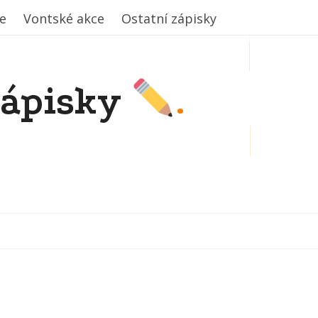
e
e
Vontské akce
Vontské akce
Ostatní zápisky
Ostatní zápisky
zápisky
.