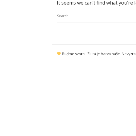
It seems we can’t find what you’re 
S
e
a
r
S
c
Buďme svorni. Žlutá je barva naše. Nevyzraď
i
h
t
f
e
o
F
r
o
:
o
t
e
r