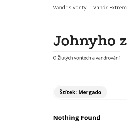
Vandr s vonty
Vandr s vonty
Vandr Extrem
Vandr Extrem
Johnyho 
O Žlutých vontech a vandrování
Štítek:
Mergado
Nothing Found