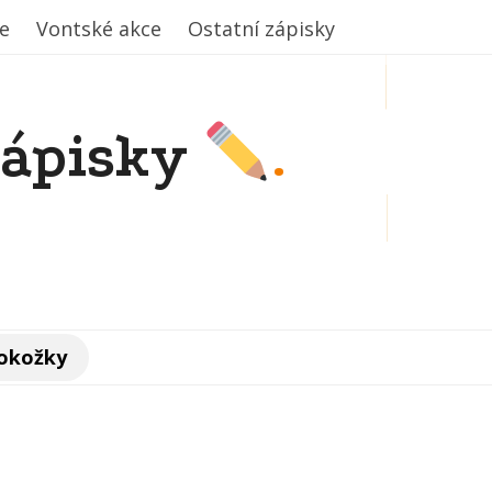
e
e
Vontské akce
Vontské akce
Ostatní zápisky
Ostatní zápisky
zápisky
.
pokožky