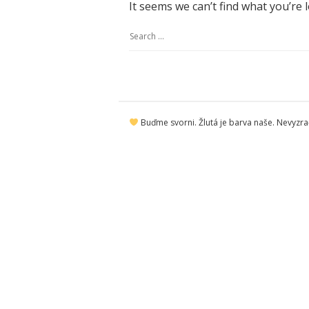
It seems we can’t find what you’re 
S
e
a
r
S
c
Buďme svorni. Žlutá je barva naše. Nevyzraď
i
h
t
f
e
o
F
r
o
:
o
t
e
r