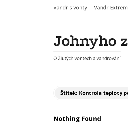
Vandr s vonty
Vandr s vonty
Vandr Extrem
Vandr Extrem
Johnyho 
O Žlutých vontech a vandrování
Štítek:
Kontrola teploty 
Nothing Found