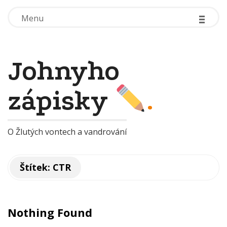
-
-
-
-
-
-
Menu
Menu
Johnyho
zápisky
.
O Žlutých vontech a vandrování
Štítek:
CTR
Nothing Found