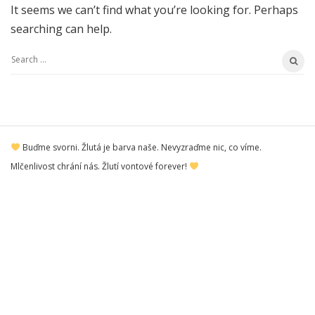
It seems we can’t find what you’re looking for. Perhaps
searching can help.
S
e
a
r
S
c
Buďme svorni. Žlutá je barva naše. Nevyzraďme nic, co víme.
i
h
Mlčenlivost chrání nás. Žlutí vontové forever!
t
f
e
o
F
r
o
:
o
t
e
r