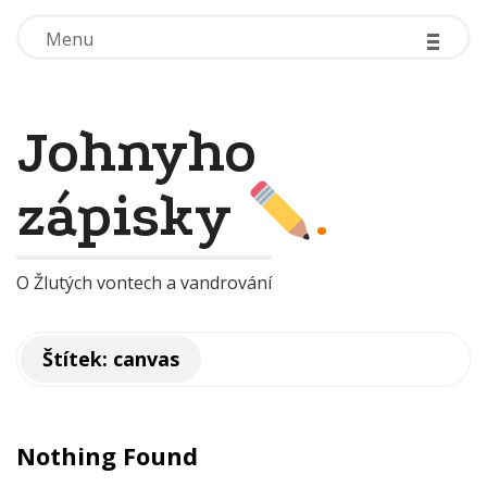
-
-
-
-
-
-
Menu
Menu
Johnyho
zápisky
.
O Žlutých vontech a vandrování
Štítek:
canvas
Nothing Found