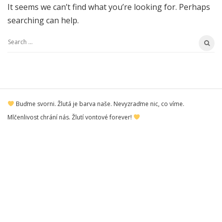
It seems we can’t find what you’re looking for. Perhaps
searching can help.
S
e
a
r
S
c
Buďme svorni. Žlutá je barva naše. Nevyzraďme nic, co víme.
i
h
Mlčenlivost chrání nás. Žlutí vontové forever!
t
f
e
o
F
r
o
:
o
t
e
r