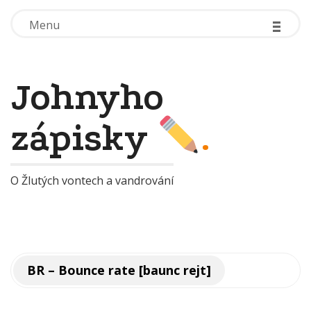
-
-
-
-
-
-
Menu
Menu
Johnyho
zápisky
.
O Žlutých vontech a vandrování
BR – Bounce rate [baunc rejt]