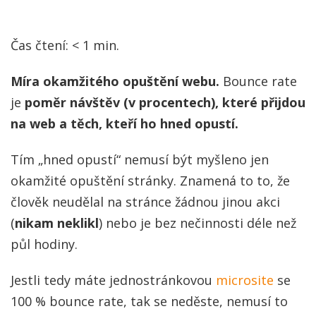
Čas čtení:
< 1
min.
Míra okamžitého opuštění webu.
Bounce rate
je
poměr návštěv (v procentech), které přijdou
na web a těch, kteří ho hned opustí.
Tím „hned opustí“ nemusí být myšleno jen
okamžité opuštění stránky. Znamená to to, že
člověk neudělal na stránce žádnou jinou akci
(
nikam neklikl
) nebo je bez nečinnosti déle než
půl hodiny.
Jestli tedy máte jednostránkovou
microsite
se
100 % bounce rate, tak se neděste, nemusí to